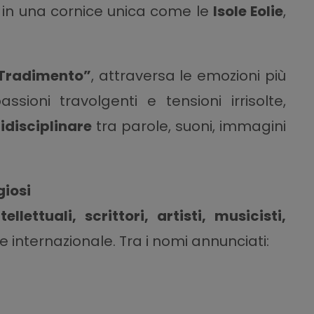
ro in una cornice unica come le
Isole Eolie
,
Tradimento”
, attraversa le emozioni più
ioni travolgenti e tensioni irrisolte,
idisciplinare
tra parole, suoni, immagini
giosi
ntellettuali, scrittori, artisti, musicisti,
 internazionale. Tra i nomi annunciati: