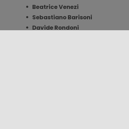
Beatrice Venezi
Sebastiano Barisoni
Davide Rondoni
Carmelo Travia
Pietro Terzini
Dante Ferretti
e
Francesca Lo Sc
Le deputate
Chiara Braga
,
Elian
Tutti saranno coinvolti in
talk, mos
momenti di confronto nei luoghi pi
normanno benedettino
di Lipari.
Lipari capitale culturale delle Eolie