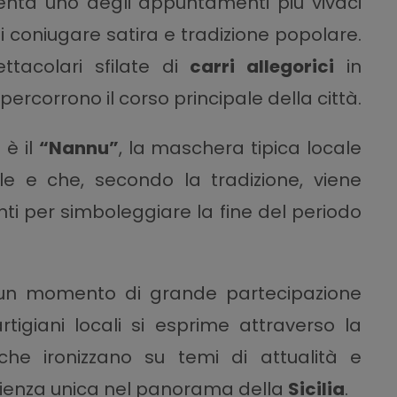
nta uno degli appuntamenti più vivaci
i coniugare satira e tradizione popolare.
ttacolari sfilate di
carri allegorici
in
rcorrono il corso principale della città.
 è il
“Nannu”
, la maschera tipica locale
le e che, secondo la tradizione, viene
ti per simboleggiare la fine del periodo
un momento di grande partecipazione
rtigiani locali si esprime attraverso la
he ironizzano su temi di attualità e
rienza unica nel panorama della
Sicilia
.