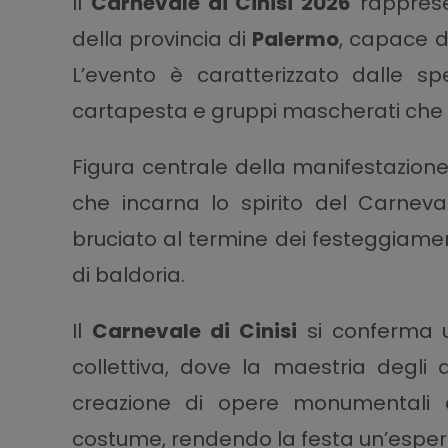
Il
Carnevale di Cinisi 2026
rapprese
della provincia di
Palermo
, capace d
L’evento è caratterizzato dalle spe
cartapesta e gruppi mascherati che pe
Figura centrale della manifestazione
che incarna lo spirito del Carneva
bruciato al termine dei festeggiamen
di baldoria.
Il
Carnevale di Cinisi
si conferma 
collettiva, dove la maestria degli a
creazione di opere monumentali c
costume, rendendo la festa un’espe