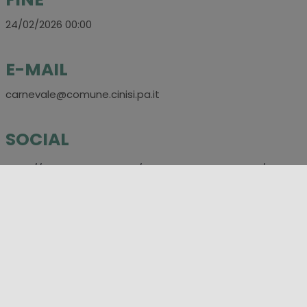
24/02/2026 00:00
E-MAIL
carnevale@comune.cinisi.pa.it
SOCIAL
https://www.facebook.com/carnevaledicinisiufficiale/?
locale=it_IT
LUOGHI
Cinisi
,
Palermo
CATEGORIE