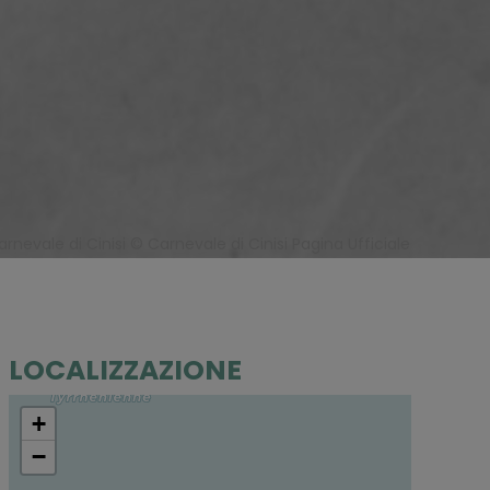
arnevale di Cinisi © Carnevale di Cinisi Pagina Ufficiale
LOCALIZZAZIONE
+
−