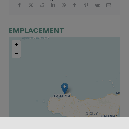
EMPLACEMENT
+
−