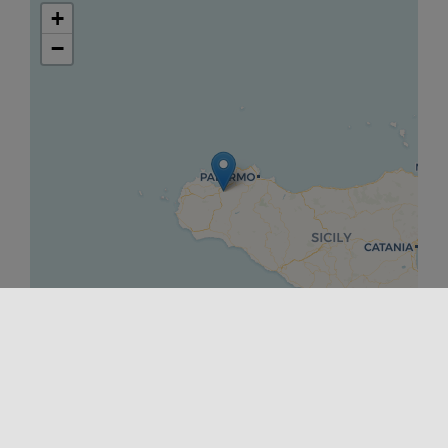
+
−
Leaflet
|
©
OpenStreetMap
contributors ©
CARTO
INIZIO