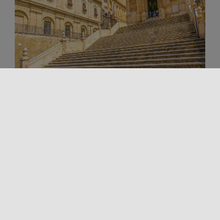
Arte e Cultura
L'arte in Sicilia
Luoghi della cultura
CITTÀ BAROCCHE DEL VAL DI NOTO
Il Val di Noto, dal 2002, fa parte dei siti italiani della
World Heritage List dell'UNESCO per le sue splendide
[...]