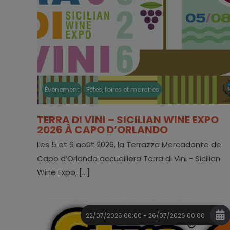
Événement
Fêtes, foires et marchés
TERRA DI VINI – SICILIAN WINE EXPO
2026 À CAPO D’ORLANDO
Les 5 et 6 août 2026, la Terrazza Mercadante de
Capo d’Orlando accueillera Terra di Vini - Sicilian
Wine Expo, [...]
22/07/2026 00:00 - 26/07/2026 00:00