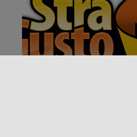
Événement
Fêtes, foires et marchés
STRAGUSTO 2026
Du 22 au 26 juillet 2026, le centre historique de
Trapani accueille la 18e édition de Stragusto, la
fête de [...]