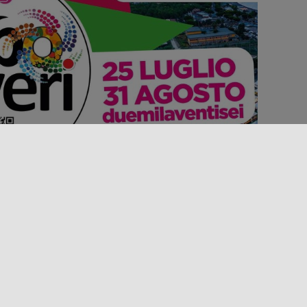
Événement
Fêtes, foires et marchés
OLIVERI EXPO 2026
u 25 juillet au 31 août 2026, l’Oliveri Expo fait son
etour : ce grand salon régional transforme chaque
té le village d’Oliveri, [...]