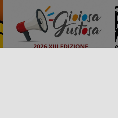
Événement
Fêtes, foires et marchés
GIOIOSA GUSTOSA 2026
Du 24 au 26 juillet 2026, Gioiosa Marea accueille la
D
XIIIe édition de « Gioiosa Gustosa », le salon
r
œnogastronomique [...]
é