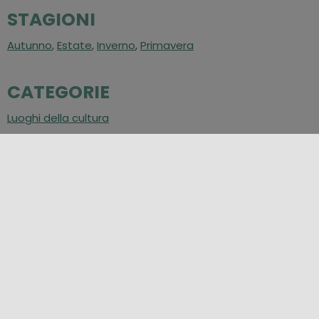
STAGIONI
Autunno
,
Estate
,
Inverno
,
Primavera
CATEGORIE
Luoghi della cultura
NEI
DINTORNI