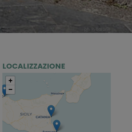
ph. P. Barone
LOCALIZZAZIONE
+
−