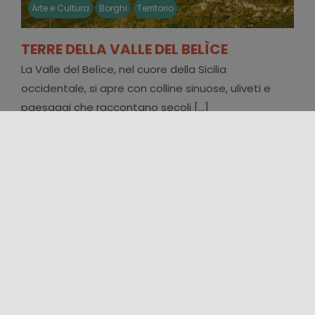
Arte e Cultura
Borghi
Territorio
TERRE DELLA VALLE DEL BELÌCE
La Valle del Belìce, nel cuore della Sicilia
occidentale, si apre con colline sinuose, uliveti e
paesaggi che raccontano secoli [...]
FOLLOW US