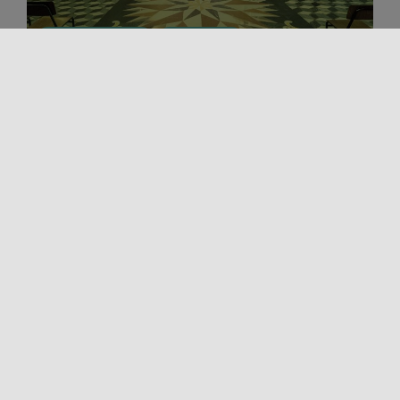
Luoghi della cultura
Tradizioni vive
LE MERIDIANE DI SICILIA
Quando si tratta di emozioni, inutile stare a
guardare l’orologio: meglio osservare le Meridiane!
Preparati a fare un viaggio indietro [...]