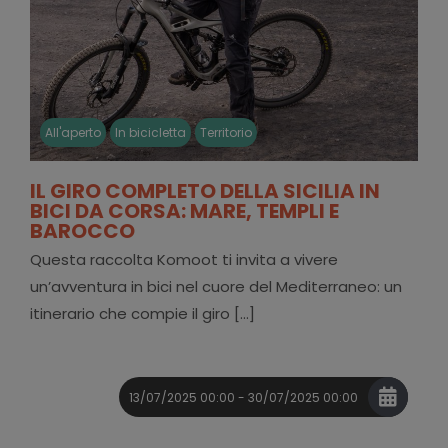
All'aperto
In bicicletta
Territorio
IL GIRO COMPLETO DELLA SICILIA IN
BICI DA CORSA: MARE, TEMPLI E
BAROCCO
Questa raccolta Komoot ti invita a vivere
un’avventura in bici nel cuore del Mediterraneo: un
itinerario che compie il giro [...]
13/07/2025 00:00 - 30/07/2025 00:00