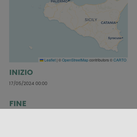
Leaflet
|
©
OpenStreetMap
contributors ©
CARTO
INIZIO
17/05/2024 00:00
FINE
19/05/2024 00:00
WEBSITE