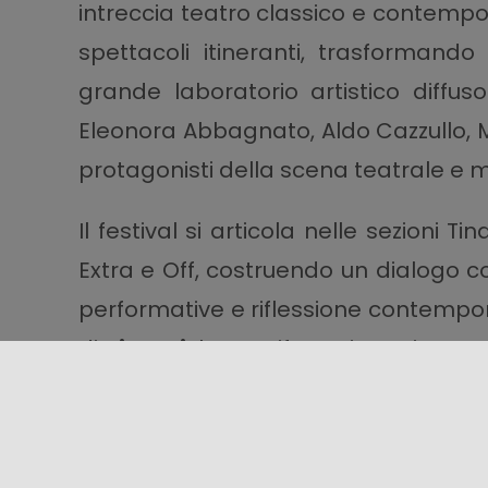
intreccia teatro classico e contempor
spettacoli itineranti, trasformand
grande laboratorio artistico diffuso
Eleonora Abbagnato, Aldo Cazzullo, 
protagonisti della scena teatrale e m
Il festival si articola nelle sezioni Ti
Extra e Off, costruendo un dialogo c
performative e riflessione contempor
di
Tindari
, la manifestazione rinnova 
confronto, alla memoria e alla spe
centralità della Sicilia nel panorama 