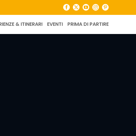
Facebook
X
YouTube
Instagram
Pinterest
RIENZE & ITINERARI
EVENTI
PRIMA DI PARTIRE