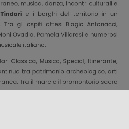
aneo, musica, danza, incontri culturali e
o
Tindari
e i borghi del territorio in un
. Tra gli ospiti attesi Biagio Antonacci,
Moni Ovadia, Pamela Villoresi e numerosi
usicale italiana.
ndari Classica, Musica, Special, Itinerante,
ontinuo tra patrimonio archeologico, arti
anea. Tra il mare e il promontorio sacro
il suo ruolo di spazio culturale aperto al
rimentazione artistica, confermando la
dei grandi festival mediterranei.