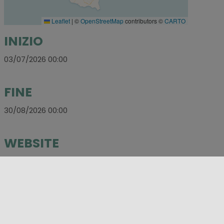
Leaflet
|
©
OpenStreetMap
contributors ©
CARTO
INIZIO
03/07/2026 00:00
FINE
30/08/2026 00:00
WEBSITE
https://www.tindarifestival.it/it
E-MAIL
info@tindarifestival.it