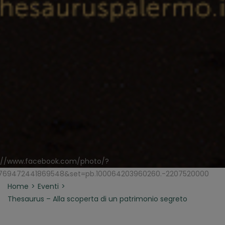
s://www.facebook.com/photo/?
=769472441869548&set=pb.100064203960260.-2207520000
Home
Eventi
Thesaurus – Alla scoperta di un patrimonio segreto