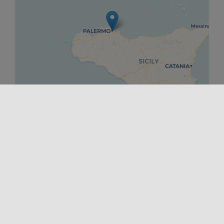
Leaflet
|
©
OpenStreetMap
contributors ©
CARTO
INIZIO
13/12/2023 00:00
FINE
30/09/2024 00:00