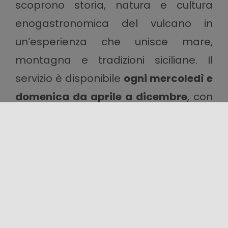
scoprono storia, natura e cultura
enogastronomica del vulcano in
un’esperienza che unisce mare,
montagna e tradizioni siciliane. Il
servizio è disponibile
ogni mercoledì e
domenica da aprile a dicembre
, con
partenze da
Piazza Scammacca
,
Piazza Stesicoro
o dalla
Stazione
Centrale di Catania
.