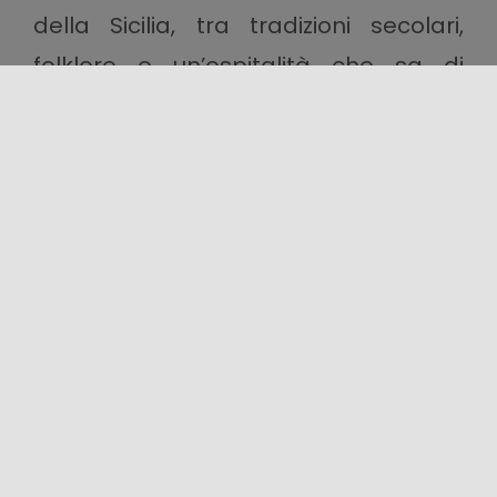
della Sicilia, tra tradizioni secolari,
folklore e un’ospitalità che sa di
famiglia.
Date:
13-20 aprile 2025
Luogo:
Barrafranca (EN), Sicilia
Condividi questo contenuto!
LOCALIZZAZIONE