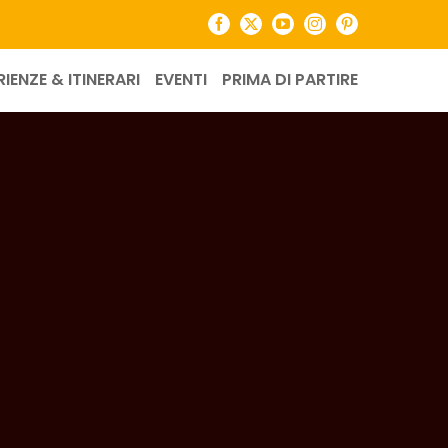
Facebook
X
YouTube
Instagram
Pinterest
RIENZE & ITINERARI
EVENTI
PRIMA DI PARTIRE