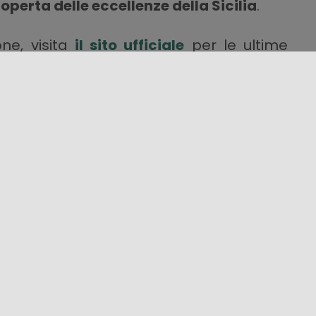
coperta delle eccellenze della Sicilia
.
ne, visita
il sito ufficiale
per le ultime