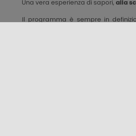
Una vera esperienza di sapori,
alla s
Il programma è sempre in definizio
novità.
Condividi questo contenuto!