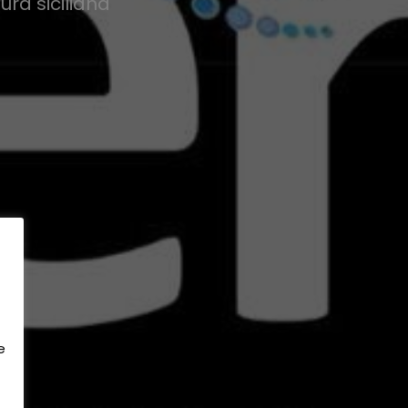
ra siciliana
e