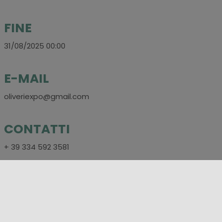
FINE
31/08/2025 00:00
E-MAIL
oliveriexpo@gmail.com
CONTATTI
+ 39 334 592 3581
SOCIAL
https://www.facebook.com/oliveriexpo/?
locale=it_IT