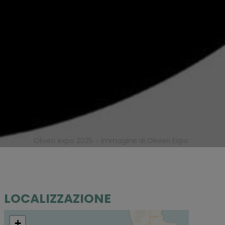
Oliveri expo 2025 - immagine di Olivieri Expo
LOCALIZZAZIONE
+