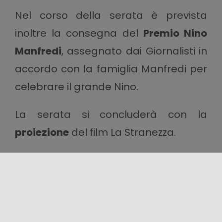
Nel corso della serata è prevista
inoltre la consegna del
Premio Nino
Manfredi
, assegnato dai Giornalisti in
accordo con la famiglia Manfredi per
celebrare il grande Nino.
La serata si concluderà con la
proiezione
del film La Stranezza.