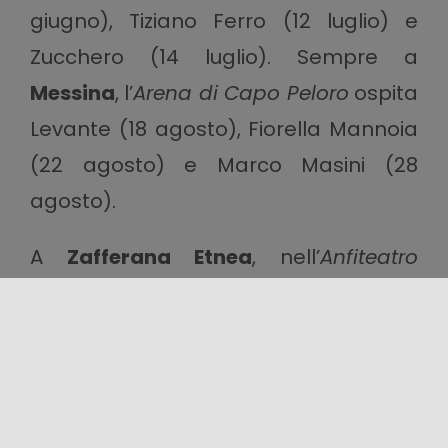
giugno), Tiziano Ferro (12 luglio) e
Zucchero (14 luglio). Sempre a
Messina
, l’
Arena di Capo Peloro
ospita
Levante (18 agosto), Fiorella Mannoia
(22 agosto) e Marco Masini (28
agosto).
A
Zafferana Etnea
, nell’
Anfiteatro
Falcone e Borsellino
per
Etna in Scena
,
sono in programma Noemi (1 agosto),
Arisa (2 agosto), Raf (12 agosto),
Levante (19 agosto), Niccolò Fabi (21
agosto) e Marco Masini (29 agosto).