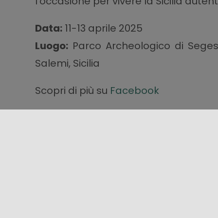
l’occasione per vivere la Sicilia autent
Data:
11-13 aprile 2025
Luogo:
Parco Archeologico di Seges
Salemi, Sicilia
Scopri di più su
Facebook