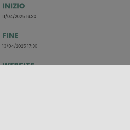
INIZIO
11/04/2025 16:30
FINE
13/04/2025 17:30
WEBSITE
https://www.trasversalesicula.it/
E-MAIL
trasversalesicula@gmail.com
SOCIAL