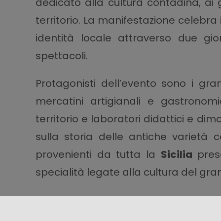
dedicato alla cultura contadina, ai gr
territorio. La manifestazione celebra
identità locale attraverso due gio
spettacoli.
Protagonisti dell’evento sono i grani
mercatini artigianali e gastronomi
territorio e laboratori didattici e dim
sulla storia delle antiche varietà ce
provenienti da tutta la
Sicilia
prese
specialità legate alla cultura del gra
Il programma propone anche rievocaz
sfilate di carretti siciliani, cavalli e c