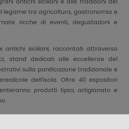
ani antichi siciliani e alle tradizioni del
 il legame tra agricoltura, gastronomia e
rnate ricche di eventi, degustazioni e
 antichi siciliani, raccontati attraverso
ci, stand dedicati alle eccellenze del
ostrativi sulla panificazione tradizionale e
realicole dell’isola. Oltre 40 espositori
nteranno prodotti tipici, artigianato e
no.
ioni delle antiche lavorazioni del pane,
arrozze, gruppi folkloristici, cortei storici e