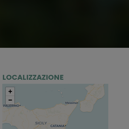
LOCALIZZAZIONE
+
−