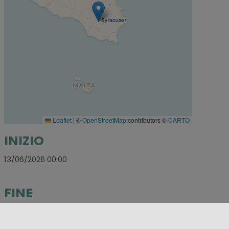
Leaflet
|
©
OpenStreetMap
contributors ©
CARTO
INIZIO
13/06/2026 00:00
FINE
14/06/2026 00:00