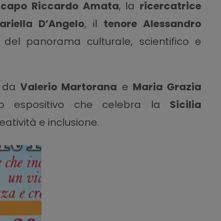
 capo Riccardo Amata
, la
ricercatrice
riella D’Angelo
, il
tenore Alessandro
i del panorama culturale, scientifico e
a da
Valerio Martorana
e
Maria Grazia
so espositivo che celebra la
Sicilia
atività e inclusione.