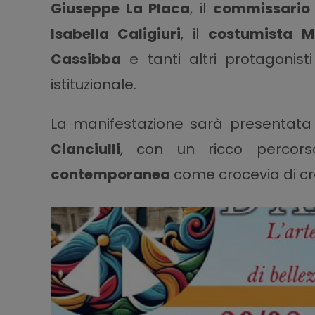
Giuseppe La Placa
, il
commissario
Isabella Caligiuri
, il
costumista Ma
Cassibba
e tanti altri protagonist
istituzionale.
La manifestazione sarà presentat
Cianciulli
, con un ricco percor
contemporanea
come crocevia di cre