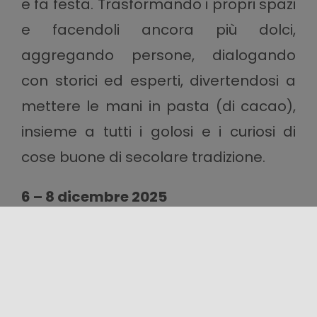
e fa festa. Trasformando i propri spazi
e facendoli ancora più dolci,
aggregando persone, dialogando
con storici ed esperti, divertendosi a
mettere le mani in pasta (di cacao),
insieme a tutti i golosi e i curiosi di
cose buone di secolare tradizione.
6 – 8 dicembre 2025
Condividi questo contenuto!