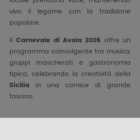
locale prendono voce, mantenendo
vivo il legame con la tradizione
popolare.
Il
Carnevale di Avola 2026
offre un
programma coinvolgente tra musica,
gruppi mascherati e gastronomia
tipica, celebrando la creatività della
Sicilia
in una cornice di grande
fascino.
Condividi questo contenuto!