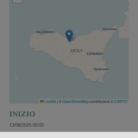
Leaflet
|
©
OpenStreetMap
contributors ©
CARTO
INIZIO
13/08/2025 00:00