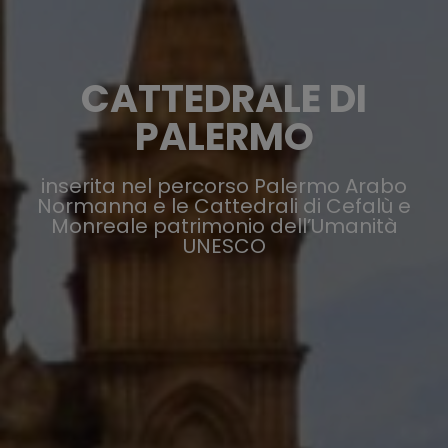
CATTEDRALE DI
PALERMO
inserita nel percorso Palermo Arabo
Normanna e le Cattedrali di Cefalù e
Monreale patrimonio dell’Umanità
UNESCO