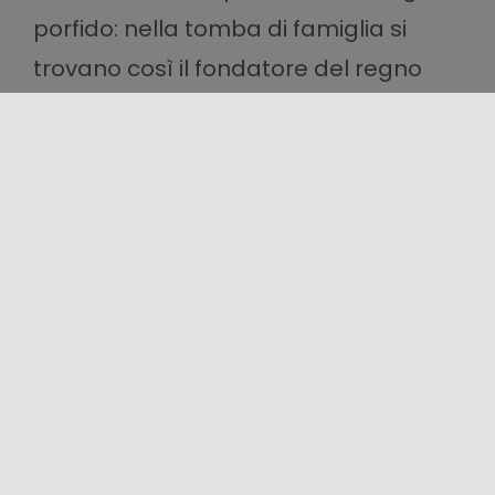
porfido: nella tomba di famiglia si
trovano così il fondatore del regno
normanno di Sicilia, il suo distruttore,
l’involontaria causa della sua fine ed il
suo ultimo beneficiario.
Santa Rosalia
Fra le numerose cappelle,
segnaliamo quella di
santa Rosalia
,
dove, in un’urna argentea del 1631,
sono custodite le ceneri della
santa
patrona di
Palermo
(
i festeggiamenti