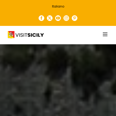
Salta
Italiano
al
contenuto
Facebook
X
YouTube
Instagram
Pinterest