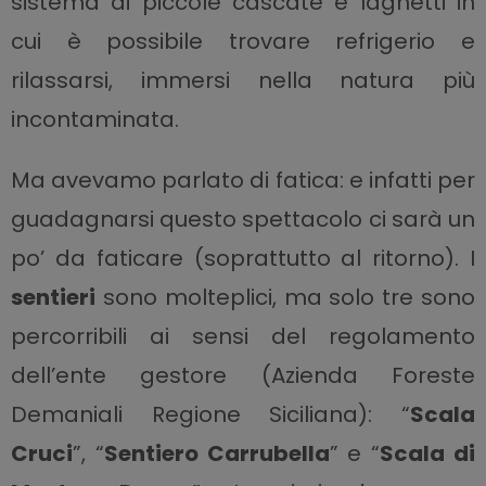
sistema di piccole cascate e laghetti in
cui è possibile trovare refrigerio e
rilassarsi, immersi nella natura più
incontaminata.
Ma avevamo parlato di fatica: e infatti per
guadagnarsi questo spettacolo ci sarà un
po’ da faticare (soprattutto al ritorno). I
sentieri
sono molteplici, ma solo tre sono
percorribili ai sensi del regolamento
dell’ente gestore (Azienda Foreste
Demaniali Regione Siciliana): “
Scala
Cruci
”, “
Sentiero Carrubella
” e “
Scala di