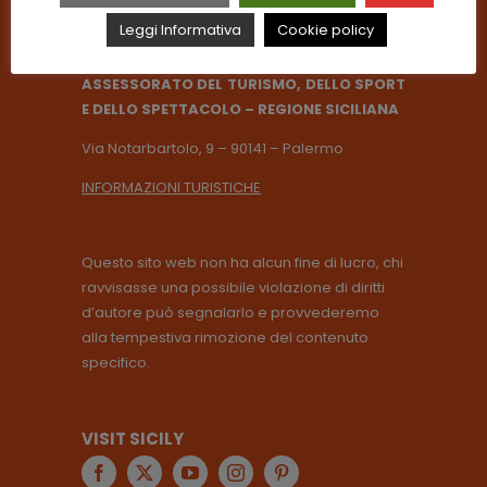
Leggi Informativa
Cookie policy
ASSESSORATO DEL TURISMO, DELLO SPORT
E DELLO SPETTACOLO – REGIONE SICILIANA
Via Notarbartolo, 9 – 90141 – Palermo
INFORMAZIONI TURISTICHE
Questo sito web non ha alcun fine di lucro, chi
ravvisasse una possibile violazione di diritti
d’autore può segnalarlo e provvederemo
alla tempestiva rimozione del contenuto
specifico.
VISIT SICILY