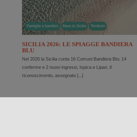
Famiglie e bambini
Mare in Sicilia
Territorio
SICILIA 2026: LE SPIAGGE BANDIERA
BLU
Nel 2026 la Sicilia conta 16 Comuni Bandiera Blu: 14
conferme e 2 nuovi ingressi, Ispica e Lipari. Il
riconoscimento, assegnato [...]
FOLLOW US