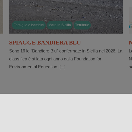
Famiglie e bambini
Mare in Sicilia
Territorio
SPIAGGE BANDIERA BLU
Sono 16 le “Bandiere Blu” confermate in Sicilia nel 2026. La
L
classifica è stilata ogni anno dalla Foundation for
N
Environmental Education, [...]
s