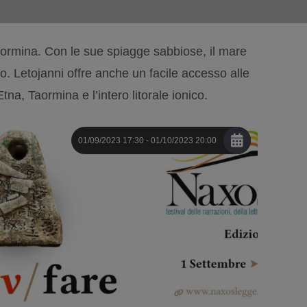
Taormina. Con le sue spiagge sabbiose, il mare
nto. Letojanni offre anche un facile accesso alle
na, Taormina e l’intero litorale ionico.
01/09/2023 17:30 - 01/10/2023 20:00