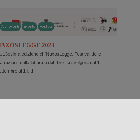
Altri eventi
Evento
Festival
NAXOSLEGGE 2023
a 13esima edizione di “NaxosLegge, Festival delle
arrazioni, della lettura e del libro“ si svolgerà dal 1
ettembre al 1 [...]