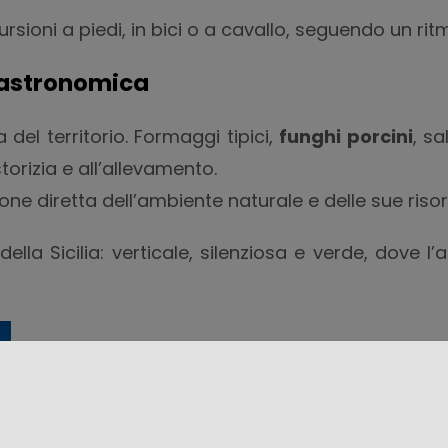
sioni a piedi, in bici o a cavallo, seguendo un ritmo
gastronomica
 del territorio. Formaggi tipici,
funghi porcini
, s
orizia e all’allevamento.
ne diretta dell’ambiente naturale e delle sue risor
lla Sicilia: verticale, silenziosa e verde, dove l’