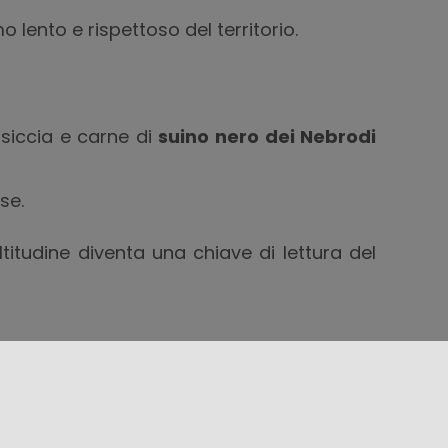
 lento e rispettoso del territorio.
alsiccia e carne di
suino nero dei Nebrodi
se.
altitudine diventa una chiave di lettura del