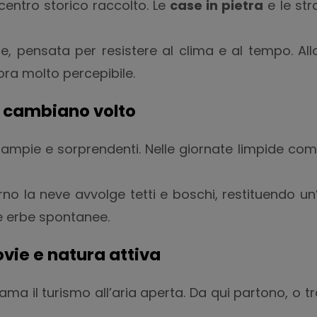
centro storico raccolto. Le
case in pietra
e le st
ale, pensata per resistere al clima e al tempo. A
ra molto percepibile.
e cambiano volto
ampie e sorprendenti. Nelle giornate limpide compa
rno la neve avvolge tetti e boschi, restituendo un
le erbe spontanee.
ovie e natura attiva
ama il turismo all’aria aperta. Da qui partono, o tr