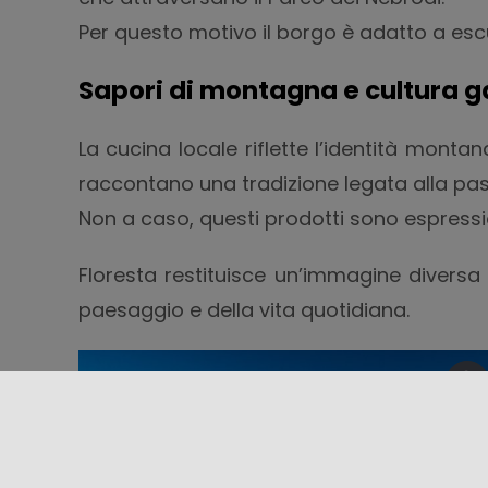
Per questo motivo il borgo è adatto a escur
Sapori di montagna e cultura 
La cucina locale riflette l’identità montana
raccontano una tradizione legata alla past
Non a caso, questi prodotti sono espressio
Floresta restituisce un’immagine diversa de
paesaggio e della vita quotidiana.