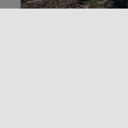
All'aperto
Spiritualità
Trekking e Outdoor
Turismo religioso
SULLE ORME DI SAN BERNARDO
Il Cammino “Sulle orme di San Bernardo” è un
itinerario spirituale e naturalistico che attraversa l
Sicilia occidentale da Corleone [...]