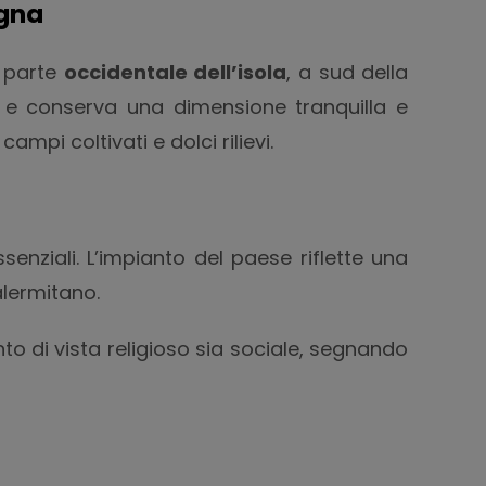
agna
a parte
occidentale dell’isola
, a sud della
a, e conserva una dimensione tranquilla e
mpi coltivati e dolci rilievi.
enziali. L’impianto del paese riflette una
alermitano.
to di vista religioso sia sociale, segnando