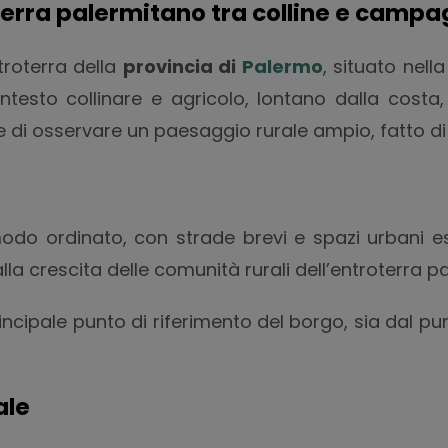
terra palermitano tra colline e camp
troterra della
provincia di
Palermo
, situato nell
ontesto collinare e agricolo, lontano dalla cost
 di osservare un paesaggio rurale ampio, fatto di ca
modo ordinato, con strade brevi e spazi urbani ess
alla crescita delle comunità rurali dell’entroterra p
incipale punto di riferimento del borgo, sia dal pun
ale