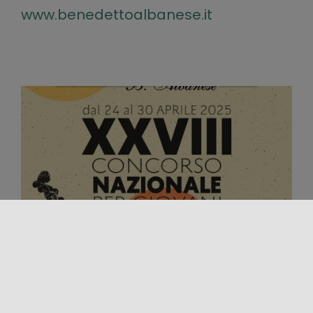
www.benedettoalbanese.it