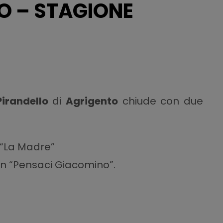
O – STAGIONE
irandello
di
Agrigento
chiude con due
 “La Madre”
in “Pensaci Giacomino”.