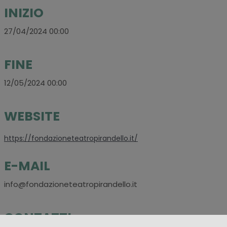
INIZIO
27/04/2024 00:00
FINE
12/05/2024 00:00
WEBSITE
https://fondazioneteatropirandello.it/
E-MAIL
info@fondazioneteatropirandello.it
CONTATTI