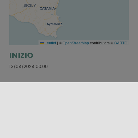
Leaflet
|
©
OpenStreetMap
contributors ©
CARTO
INIZIO
13/04/2024 00:00
FINE
27/04/2024 00:00
WEBSITE
http://www.teatrodeinaviganti.com/