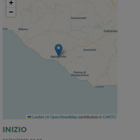
+
−
Leaflet
|
©
OpenStreetMap
contributors ©
CARTO
INIZIO