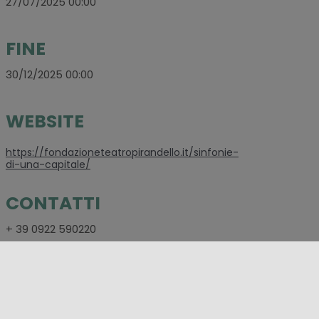
27/07/2025 00:00
FINE
30/12/2025 00:00
WEBSITE
https://fondazioneteatropirandello.it/sinfonie-
di-una-capitale/
CONTATTI
+ 39 0922 590220
SOCIAL
https://www.facebook.com/TeatroPirandello.Ag/