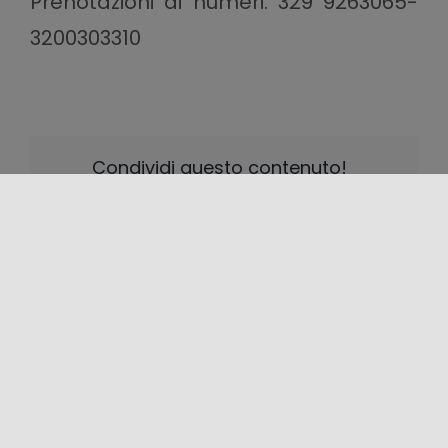
Prenotazioni ai numeri: 329 9263065-
3200303310
Condividi questo contenuto!
LOCALIZZAZIONE
+
−