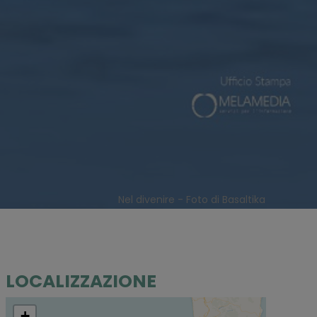
Nel divenire - Foto di Basaltika
LOCALIZZAZIONE
+