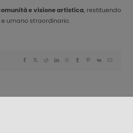
 comunità e visione artistica
, restituendo
 e umano straordinario.