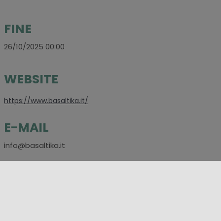
FINE
26/10/2025 00:00
WEBSITE
https://www.basaltika.it/
E-MAIL
info@basaltika.it
CONTATTI
+ 39 3385908420