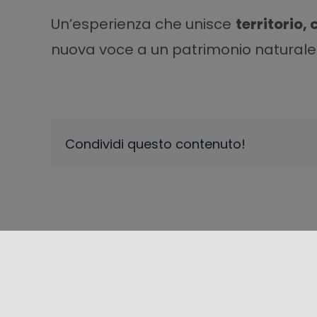
Un’esperienza che unisce
territorio,
nuova voce a un patrimonio naturale
Condividi questo contenuto!