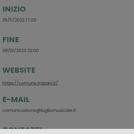
INIZIO
26/11/2022 17:00
FINE
08/01/2023 22:00
WEBSITE
https://comune.trapani.it/
E-MAIL
comunicazione@lugliomusicale.it
CONTATTI