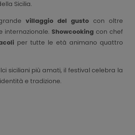
ella Sicilia.
n grande
villaggio del gusto
con oltre
e internazionale.
Showcooking
con chef
acoli
per tutte le età animano quattro
i siciliani più amati, il festival celebra la
entità e tradizione.