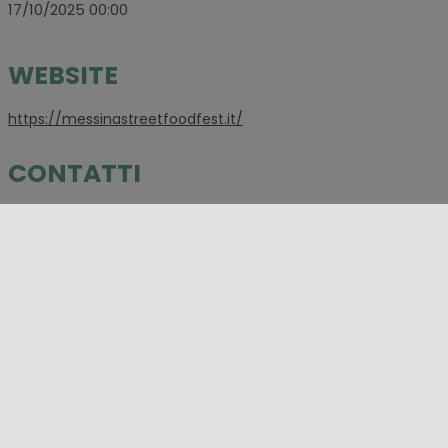
17/10/2025 00:00
WEBSITE
https://messinastreetfoodfest.it/
CONTATTI
+ 39 393792660063
LUOGHI
Messina
CATEGORIE
Evento
,
Festival