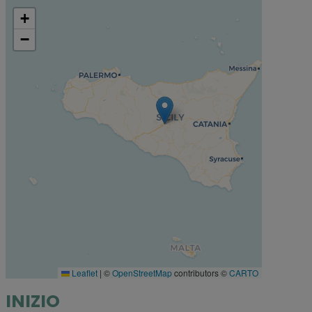
+
−
Leaflet
|
©
OpenStreetMap
contributors ©
CARTO
INIZIO