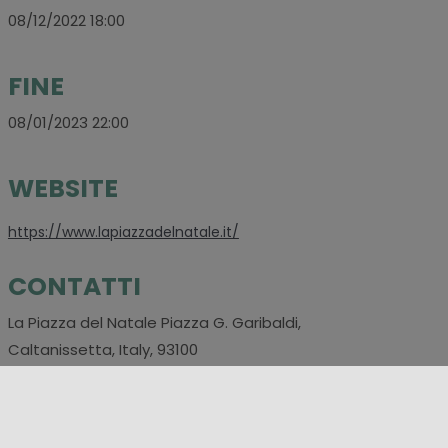
08/12/2022 18:00
FINE
08/01/2023 22:00
WEBSITE
https://www.lapiazzadelnatale.it/
CONTATTI
La Piazza del Natale Piazza G. Garibaldi,
Caltanissetta, Italy, 93100
SOCIAL