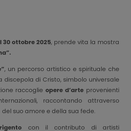
al 30 ottobre 2025
, prende vita la mostra
na”.
e”
, un percorso artistico e spirituale che
lla discepola di Cristo, simbolo universale
izione raccoglie
opere d’arte
provenienti
nternazionali, raccontando attraverso
à del suo amore e della sua fede.
rigento
con il contributo di artisti