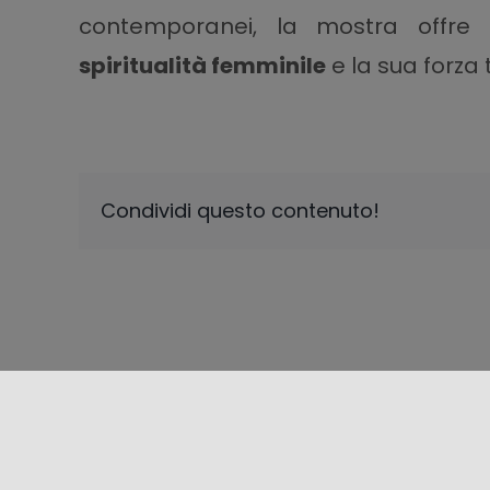
contemporanei, la mostra offre u
spiritualità femminile
e la sua forza 
Condividi questo contenuto!