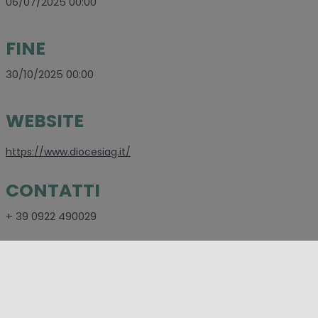
06/07/2025 00:00
FINE
30/10/2025 00:00
WEBSITE
https://www.diocesiag.it/
CONTATTI
+ 39 0922 490029
SOCIAL
https://www.facebook.com/arcidiocesidiagrigento/?
locale=it_IT