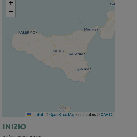
+
−
Leaflet
|
©
OpenStreetMap
contributors ©
CARTO
INIZIO