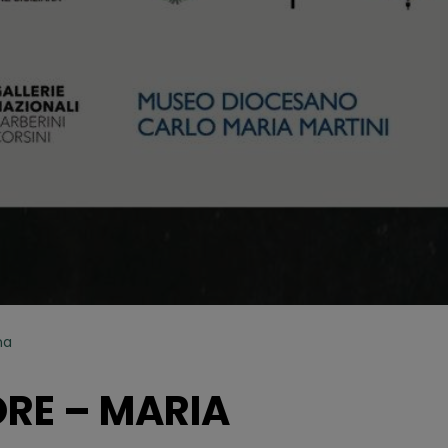
na
ORE – MARIA