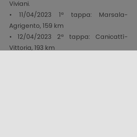
Viviani.
• 11/04/2023 1ª tappa: Marsala-
Agrigento, 159 km
• 12/04/2023 2ª tappa: Canicattì-
Vittoria, 193 km
• 13/04/2023 3ª tappa: Enna-Termini
Imerese, 150 km
• 14/04/2023 4ª tappa: Barcellona
Pozzo di Gotto – Giarre, 216 km
Scopri il
programma