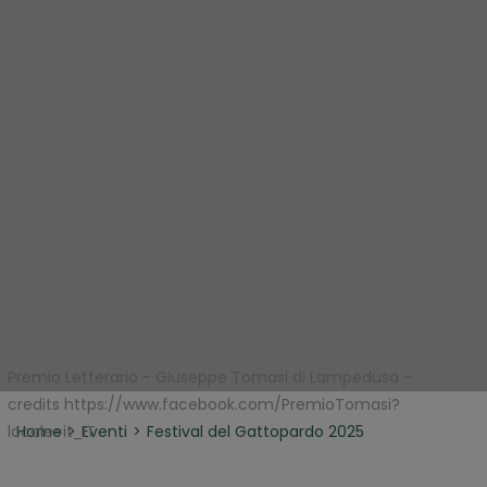
Premio Letterario - Giuseppe Tomasi di Lampedusa -
credits https://www.facebook.com/PremioTomasi?
locale=it_IT
Home
Eventi
Festival del Gattopardo 2025