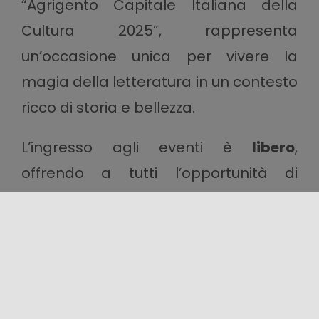
“Agrigento Capitale Italiana della
Cultura 2025”, rappresenta
un’occasione unica per vivere la
magia della letteratura in un contesto
ricco di storia e bellezza.
L’ingresso agli eventi è
libero
,
offrendo a tutti l’opportunità di
immergersi nell’atmosfera
affascinante di una Sicilia autentica,
dove cultura, identità e accoglienza si
fondono in un’esperienza
indimenticabile.