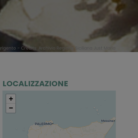
rigento - Credits: Archivio Regione Siciliana Just Maria
LOCALIZZAZIONE
+
−