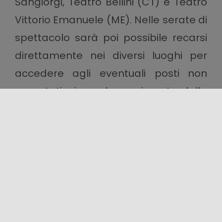
Sangiorgi, Teatro Bellini (CT) e Teatro
Vittorio Emanuele (ME). Nelle serate di
spettacolo sarà poi possibile recarsi
direttamente nei diversi luoghi per
accedere agli eventuali posti non
prenotati, sino ad esaurimento della
disponibilità. Le attività in programma
al Palazzo della Cultura (ex
Platamone), alla Basilica Cattedrale
di Sant’Agata V.M. e al foyer del
Teatro Bellini sono a ingresso libero
senza prenotazione, sempre sino a
esaurimento dei posti disponibili.