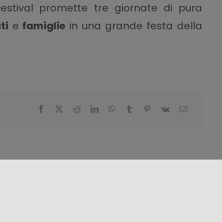
 festival promette tre giornate di pura
ti
e
famiglie
in una grande festa della