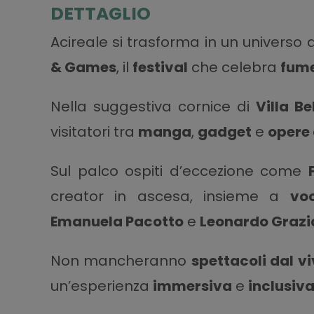
DETTAGLIO
Acireale si trasforma in un universo 
& Games
, il
festival
che celebra
fume
Nella suggestiva cornice di
Villa B
visitatori tra
manga
,
gadget
e
opere 
Sul palco ospiti d’eccezione come
creator in ascesa, insieme a
vo
Emanuela Pacotto
e
Leonardo Graz
Non mancheranno
spettacoli dal v
un’esperienza
immersiva
e
inclusiv