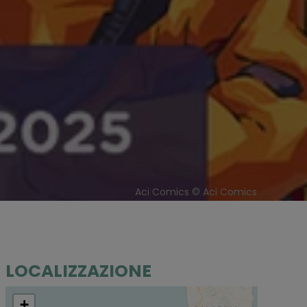
Aci Comics © Aci Comics
LOCALIZZAZIONE
+