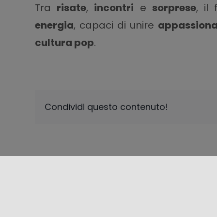
Tra
risate
,
incontri
e
sorprese
, il
energia
, capaci di unire
appassiona
cultura pop
.
Condividi questo contenuto!