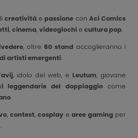
di
creatività
e
passione
con
Aci Comics
tti
,
cinema
,
videogiochi
e
cultura pop
.
elvedere
, oltre
60 stand
accoglieranno i
di artisti emergenti
.
Favij
, idolo del web, e
Leutum
, giovane
ci leggendarie del doppiaggio
come
iano
.
ivo
,
contest
,
cosplay
e
aree gaming
per
a
.