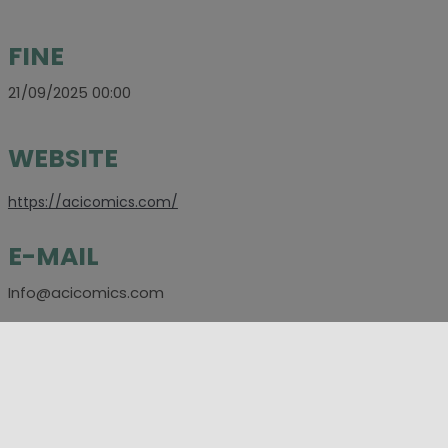
FINE
21/09/2025 00:00
WEBSITE
https://acicomics.com/
E-MAIL
Info@acicomics.com
SOCIAL
https://www.instagram.com/acicomicsandgames/