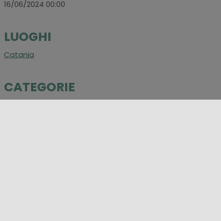
16/06/2024 00:00
LUOGHI
Catania
CATEGORIE
Evento
,
Mostre