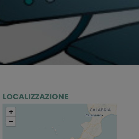
LOCALIZZAZIONE
+
−