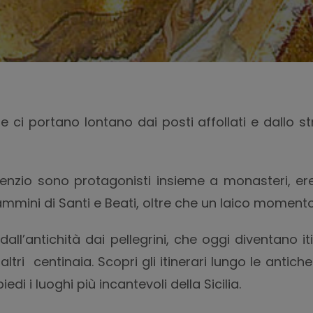
ci portano lontano dai posti affollati e dallo s
silenzio sono protagonisti insieme a monasteri, ere
mmini di Santi e Beati, oltre che un laico momento
all’antichità dai pellegrini, che oggi diventano iti
ltri centinaia. Scopri gli itinerari lungo le antich
edi i luoghi più incantevoli della Sicilia.